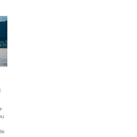
a-
ou
dle