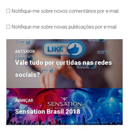
Notifique-me sobre novos comentários por e-mail.
Notifique-me sobre novas publicações por e-mail.
Navegação
ANTERIOR
Post
de
Vale tudo por curtidas nas redes
anterior:
sociais?
Post
AVANÇAR
Próximo
Sensation Brasil 2018
post: