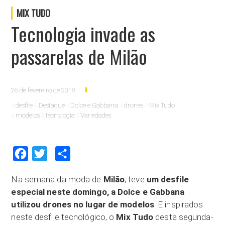
MIX TUDO
Tecnologia invade as
passarelas de Milão
26 de fevereiro de 2018
desfile
Destaque
Dolce e Gabbana
drones
Mix Tudo
modelos
tecnologia
Variedades
Facebook
Twitter
Compartilhar
Na semana da moda de
Milão
, teve
um desfile
especial neste domingo, a Dolce e Gabbana
utilizou drones no lugar de modelos
. E inspirados
neste desfile tecnológico, o
Mix Tudo
desta segunda-