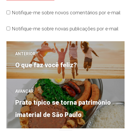
Notifique-me sobre novos comentários por e-mail.
Notifique-me sobre novas publicações por e-mail.
Navegação
ANTERIOR
Post
de
O que faz você feliz?
anterior:
Post
AVANÇAR
Próximo
Prato típico se torna patrimônio
post:
imaterial de São Paulo