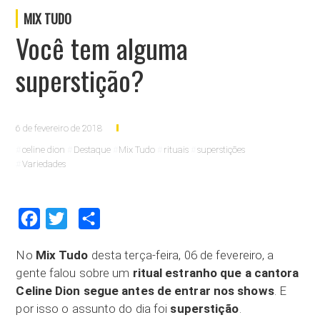
MIX TUDO
Você tem alguma
superstição?
6 de fevereiro de 2018
celine dion
Destaque
Mix Tudo
rituais
superstições
Variedades
Facebook
Twitter
Compartilhar
No
Mix Tudo
desta terça-feira, 06 de fevereiro, a
gente falou sobre um
ritual estranho que a cantora
Celine Dion segue antes de entrar nos shows
. E
por isso o assunto do dia foi
superstição
.