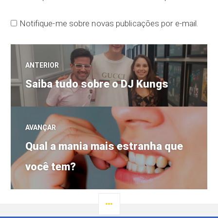
Notifique-me sobre novas publicações por e-mail.
Navegação
ANTERIOR
Post
de
Saiba tudo sobre o DJ Kungs
anterior:
Post
AVANÇAR
Próximo
Qual a mania mais estranha que
post:
você tem?
LATERAL