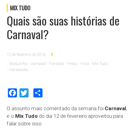
MIX TUDO
Quais são suas histórias de
Carnaval?
12 de fevereiro de 2018
Bloquinho
carnaval
Fantasia
Festa
Folia
Mix Tudo
Variedades
Facebook
Twitter
Compartilhar
O assunto mais comentado da semana foi
Carnaval
,
e o
Mix Tudo
do dia 12 de fevereiro aproveitou para
falar sobre isso.