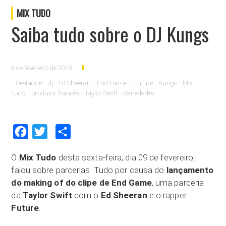
MIX TUDO
Saiba tudo sobre o DJ Kungs
9 de fevereiro de 2018
Destaque
dj
Ed Sheeran
End Game
Future
Kungs
Mix
Tudo
produtor francês
Taylor Swift
Variedades
Facebook
Twitter
Compartilhar
O
Mix Tudo
desta sexta-feira, dia 09 de fevereiro,
falou sobre parcerias. Tudo por causa do
lançamento
do making of do clipe de End Game
, uma parceria
da
Taylor Swift
com o
Ed Sheeran
e o rapper
Future
.