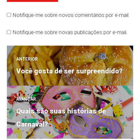
Notifique-me sobre novos comentários por e-mail.
Notifique-me sobre novas publicações por e-mail.
Navegação
ANTERIOR
Post
de
Você gosta de ser surpreendido?
anterior:
Post
AVANÇAR
Próximo
Quais são suas histórias de
post:
Carnaval?